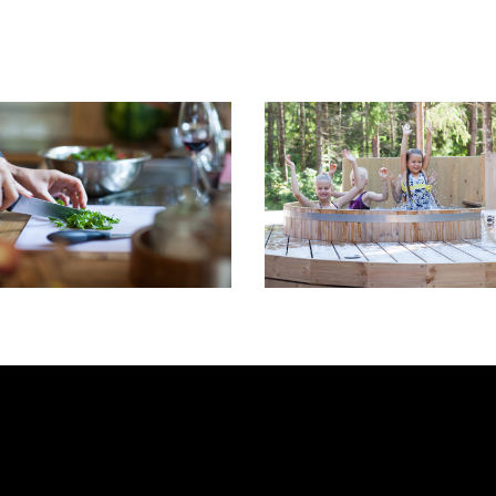
KÖÖK JA
SAUNAD
ELUTUBA
JA
ÜMBRUS
ACCOMMODATION
ACCOMMODATION